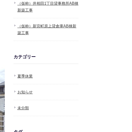
（仮称）井相田1丁目貸事務所AB棟
新築工事
（仮称）新宮町原上貸倉庫AB棟新
築工事
カテゴリー
夏季休業
お知らせ
未分類
タグ