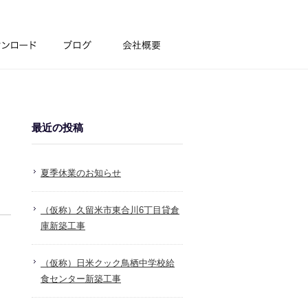
最近の投稿
夏季休業のお知らせ
（仮称）久留米市東合川6丁目貸倉
庫新築工事
（仮称）日米クック鳥栖中学校給
食センター新築工事