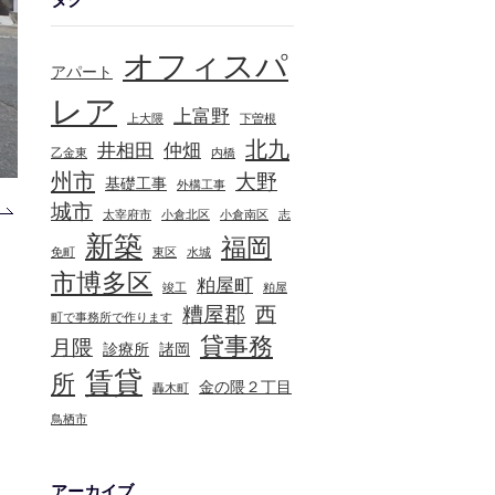
オフィスパ
アパート
レア
上富野
上大隈
下曽根
北九
井相田
仲畑
乙金東
内橋
州市
大野
基礎工事
外構工事
城市
太宰府市
小倉北区
小倉南区
志
新築
福岡
免町
東区
水城
市博多区
粕屋町
竣工
粕屋
糟屋郡
西
町で事務所で作ります
貸事務
月隈
診療所
諸岡
賃貸
所
金の隈２丁目
轟木町
鳥栖市
アーカイブ