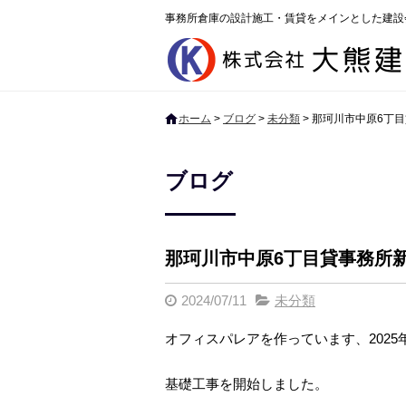
事務所倉庫の設計施工・賃貸をメインとした建設
ホーム
>
ブログ
>
未分類
>
那珂川市中原6丁
ブログ
那珂川市中原6丁目貸事務所
2024/07/11
未分類
オフィスパレアを作っています、2025
基礎工事を開始しました。