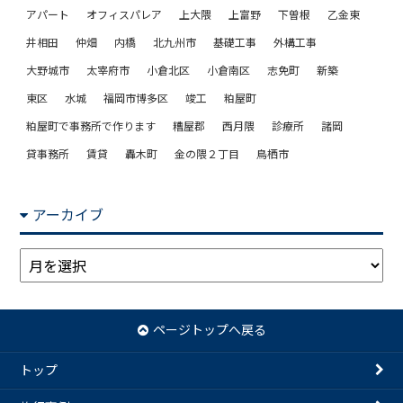
アパート
オフィスパレア
上大隈
上富野
下曽根
乙金東
井相田
仲畑
内橋
北九州市
基礎工事
外構工事
大野城市
太宰府市
小倉北区
小倉南区
志免町
新築
東区
水城
福岡市博多区
竣工
粕屋町
粕屋町で事務所で作ります
糟屋郡
西月隈
診療所
諸岡
貸事務所
賃貸
轟木町
金の隈２丁目
鳥栖市
アーカイブ
ア
ー
カ
イ
ページトップへ戻る
ブ
トップ