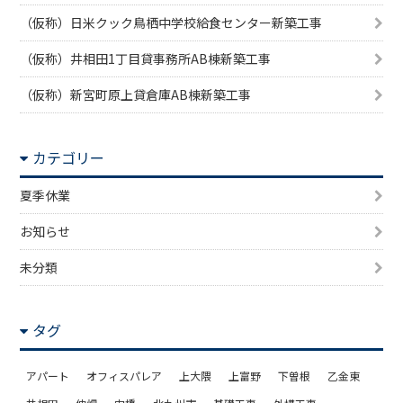
（仮称）日米クック鳥栖中学校給食センター新築工事
（仮称）井相田1丁目貸事務所AB棟新築工事
（仮称）新宮町原上貸倉庫AB棟新築工事
カテゴリー
夏季休業
お知らせ
未分類
タグ
アパート
オフィスパレア
上大隈
上富野
下曽根
乙金東