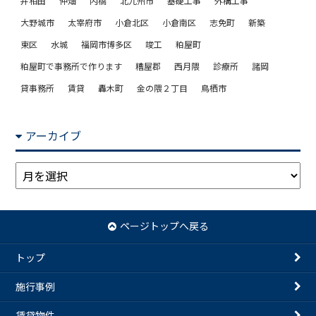
井相田
仲畑
内橋
北九州市
基礎工事
外構工事
大野城市
太宰府市
小倉北区
小倉南区
志免町
新築
東区
水城
福岡市博多区
竣工
粕屋町
粕屋町で事務所で作ります
糟屋郡
西月隈
診療所
諸岡
貸事務所
賃貸
轟木町
金の隈２丁目
鳥栖市
アーカイブ
ア
ー
カ
イ
ページトップへ戻る
ブ
トップ
施行事例
賃貸物件