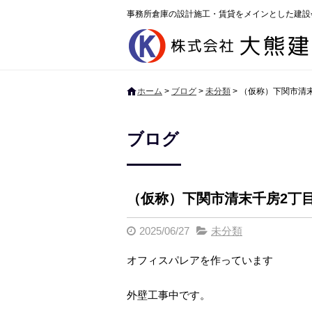
事務所倉庫の設計施工・賃貸をメインとした建設
ホーム
>
ブログ
>
未分類
>
（仮称）下関市清
ブログ
（仮称）下関市清末千房2丁
2025/06/27
未分類
オフィスパレアを作っています
外壁工事中です。