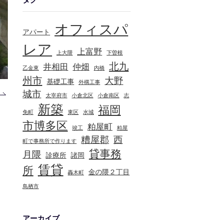
オフィスパ
アパート
レア
上富野
上大隈
下曽根
北九
井相田
仲畑
乙金東
内橋
州市
大野
基礎工事
外構工事
城市
太宰府市
小倉北区
小倉南区
志
新築
福岡
免町
東区
水城
市博多区
粕屋町
竣工
粕屋
糟屋郡
西
町で事務所で作ります
貸事務
月隈
診療所
諸岡
賃貸
所
金の隈２丁目
轟木町
鳥栖市
アーカイブ