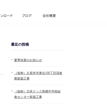
最近の投稿
夏季休業のお知らせ
（仮称）久留米市東合川6丁目貸倉
庫新築工事
（仮称）日米クック鳥栖中学校給
食センター新築工事