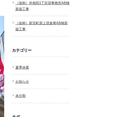
（仮称）井相田1丁目貸事務所AB棟
新築工事
（仮称）新宮町原上貸倉庫AB棟新
築工事
カテゴリー
夏季休業
お知らせ
未分類
タグ