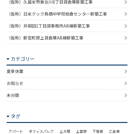
（仮称）久留米市東合川6丁目貸倉庫新築工事
（仮称）日米クック鳥栖中学校給食センター新築工事
（仮称）井相田1丁目貸事務所AB棟新築工事
（仮称）新宮町原上貸倉庫AB棟新築工事
カテゴリー
夏季休業
お知らせ
未分類
タグ
アパート
オフィスパレア
上大隈
上富野
下曽根
乙金東