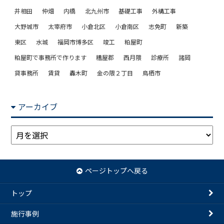
井相田
仲畑
内橋
北九州市
基礎工事
外構工事
大野城市
太宰府市
小倉北区
小倉南区
志免町
新築
東区
水城
福岡市博多区
竣工
粕屋町
粕屋町で事務所で作ります
糟屋郡
西月隈
診療所
諸岡
貸事務所
賃貸
轟木町
金の隈２丁目
鳥栖市
アーカイブ
ア
ー
カ
イ
ページトップへ戻る
ブ
トップ
施行事例