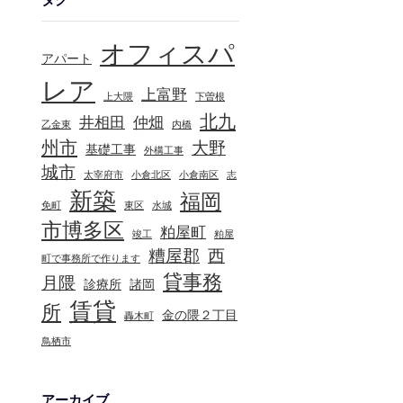
オフィスパ
アパート
レア
上富野
上大隈
下曽根
北九
井相田
仲畑
乙金東
内橋
州市
大野
基礎工事
外構工事
城市
太宰府市
小倉北区
小倉南区
志
新築
福岡
免町
東区
水城
市博多区
粕屋町
竣工
粕屋
糟屋郡
西
町で事務所で作ります
貸事務
月隈
診療所
諸岡
賃貸
所
金の隈２丁目
轟木町
鳥栖市
アーカイブ