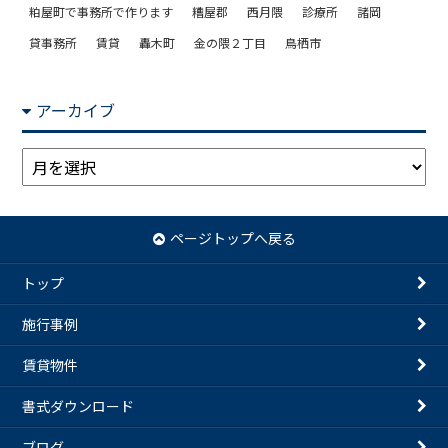
粕屋町で事務所で作ります
糟屋郡
西月隈
診療所
諸岡
貸事務所
賃貸
轟木町
金の隈２丁目
鳥栖市
アーカイブ
ア
ー
カ
イ
ページトップへ戻る
ブ
トップ
施行事例
賃貸物件
書式ダウンロード
ブログ