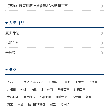
（仮称）新宮町原上貸倉庫AB棟新築工事
カテゴリー
夏季休業
お知らせ
未分類
タグ
アパート
オフィスパレア
上大隈
上富野
下曽根
乙金東
井相田
仲畑
内橋
北九州市
基礎工事
外構工事
大野城市
太宰府市
小倉北区
小倉南区
志免町
新築
東区
水城
福岡市博多区
竣工
粕屋町