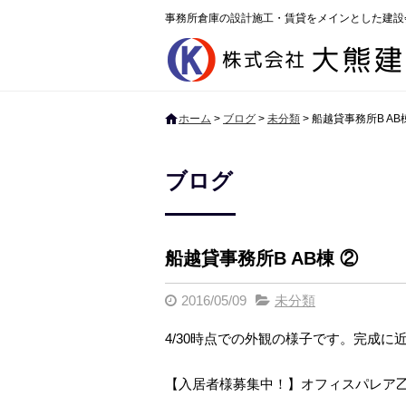
事務所倉庫の設計施工・賃貸をメインとした建設
ホーム
>
ブログ
>
未分類
>
船越貸事務所B AB
ブログ
船越貸事務所B AB棟 ②
2016/05/09
未分類
4/30時点での外観の様子です。完成に
【入居者様募集中！】オフィスパレア