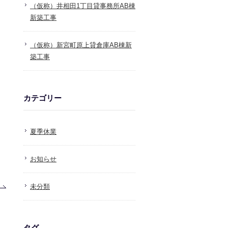
（仮称）井相田1丁目貸事務所AB棟
新築工事
（仮称）新宮町原上貸倉庫AB棟新
築工事
カテゴリー
夏季休業
お知らせ
未分類
タグ