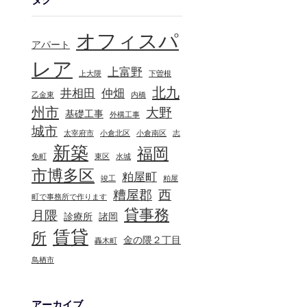
オフィスパ
アパート
レア
上富野
上大隈
下曽根
北九
井相田
仲畑
乙金東
内橋
州市
大野
基礎工事
外構工事
城市
太宰府市
小倉北区
小倉南区
志
新築
福岡
免町
東区
水城
市博多区
粕屋町
竣工
粕屋
糟屋郡
西
町で事務所で作ります
貸事務
月隈
診療所
諸岡
賃貸
所
金の隈２丁目
轟木町
鳥栖市
アーカイブ