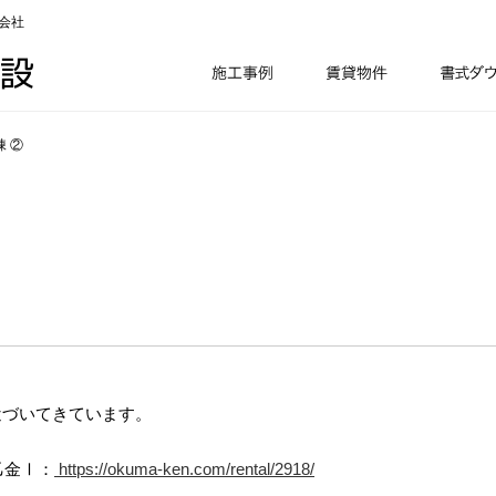
会社
棟 ②
近づいてきています。
乙金Ⅰ：
https://okuma-ken.com/rental/2918/