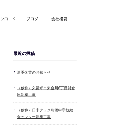
最近の投稿
夏季休業のお知らせ
（仮称）久留米市東合川6丁目貸倉
庫新築工事
（仮称）日米クック鳥栖中学校給
食センター新築工事