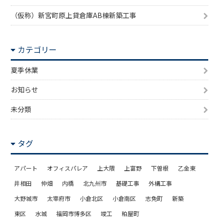
（仮称）新宮町原上貸倉庫AB棟新築工事
カテゴリー
夏季休業
お知らせ
未分類
タグ
アパート
オフィスパレア
上大隈
上富野
下曽根
乙金東
井相田
仲畑
内橋
北九州市
基礎工事
外構工事
大野城市
太宰府市
小倉北区
小倉南区
志免町
新築
東区
水城
福岡市博多区
竣工
粕屋町