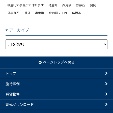
粕屋町で事務所で作ります
糟屋郡
西月隈
診療所
諸岡
貸事務所
賃貸
轟木町
金の隈２丁目
鳥栖市
アーカイブ
ア
ー
カ
イ
ページトップへ戻る
ブ
トップ
施行事例
賃貸物件
書式ダウンロード