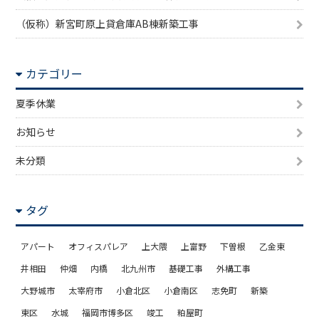
（仮称）新宮町原上貸倉庫AB棟新築工事
カテゴリー
夏季休業
お知らせ
未分類
タグ
アパート
オフィスパレア
上大隈
上富野
下曽根
乙金東
井相田
仲畑
内橋
北九州市
基礎工事
外構工事
大野城市
太宰府市
小倉北区
小倉南区
志免町
新築
東区
水城
福岡市博多区
竣工
粕屋町