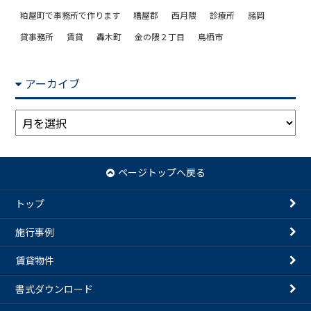
粕屋町で事務所で作ります
糟屋郡
西月隈
診療所
諸岡
貸事務所
賃貸
轟木町
金の隈２丁目
鳥栖市
アーカイブ
ア
ー
カ
イ
ページトップへ戻る
ブ
トップ
施行事例
賃貸物件
書式ダウンロード