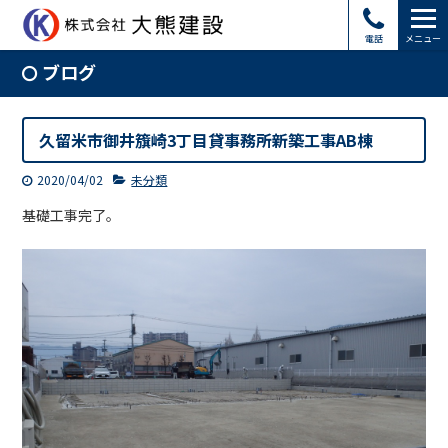
電話
メニュー
ブログ
久留米市御井籏崎3丁目貸事務所新築工事AB棟
2020/04/02
未分類
基礎工事完了。