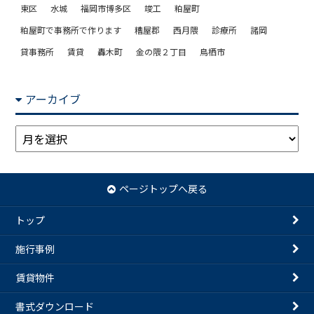
東区
水城
福岡市博多区
竣工
粕屋町
粕屋町で事務所で作ります
糟屋郡
西月隈
診療所
諸岡
貸事務所
賃貸
轟木町
金の隈２丁目
鳥栖市
アーカイブ
ア
ー
カ
イ
ページトップへ戻る
ブ
トップ
施行事例
賃貸物件
書式ダウンロード