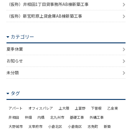
（仮称）井相田1丁目貸事務所AB棟新築工事
（仮称）新宮町原上貸倉庫AB棟新築工事
カテゴリー
夏季休業
お知らせ
未分類
タグ
アパート
オフィスパレア
上大隈
上富野
下曽根
乙金東
井相田
仲畑
内橋
北九州市
基礎工事
外構工事
大野城市
太宰府市
小倉北区
小倉南区
志免町
新築