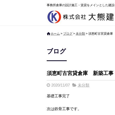
事務所倉庫の設計施工・賃貸をメインとした建設
ホーム
>
ブログ
>
未分類
>
須恵町古宮貸倉庫
ブログ
須恵町古宮貸倉庫 新築工事
2020/11/07
未分類
基礎工事完了
次は鉄骨工事です。