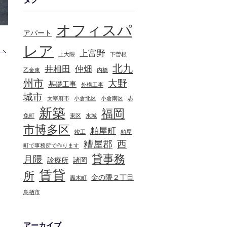
オフィスパ
アパート
レア
上富野
上大隈
下曽根
北九
井相田
仲畑
乙金東
内橋
州市
大野
基礎工事
外構工事
城市
太宰府市
小倉北区
小倉南区
志
新築
福岡
免町
東区
水城
市博多区
粕屋町
竣工
粕屋
糟屋郡
西
町で事務所で作ります
貸事務
月隈
診療所
諸岡
賃貸
所
金の隈２丁目
轟木町
鳥栖市
アーカイブ