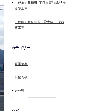
（仮称）井相田1丁目貸事務所AB棟
新築工事
（仮称）新宮町原上貸倉庫AB棟新
築工事
カテゴリー
夏季休業
お知らせ
未分類
タグ