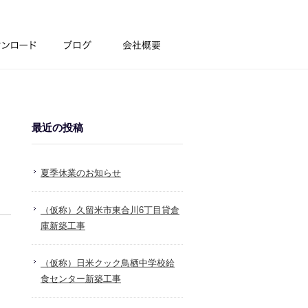
最近の投稿
夏季休業のお知らせ
（仮称）久留米市東合川6丁目貸倉
庫新築工事
（仮称）日米クック鳥栖中学校給
食センター新築工事