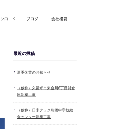
最近の投稿
夏季休業のお知らせ
（仮称）久留米市東合川6丁目貸倉
庫新築工事
（仮称）日米クック鳥栖中学校給
食センター新築工事