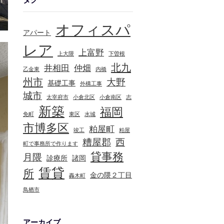
オフィスパ
アパート
レア
上富野
上大隈
下曽根
北九
井相田
仲畑
乙金東
内橋
州市
大野
基礎工事
外構工事
城市
太宰府市
小倉北区
小倉南区
志
新築
福岡
免町
東区
水城
市博多区
粕屋町
竣工
粕屋
糟屋郡
西
町で事務所で作ります
貸事務
月隈
診療所
諸岡
賃貸
所
金の隈２丁目
轟木町
鳥栖市
アーカイブ