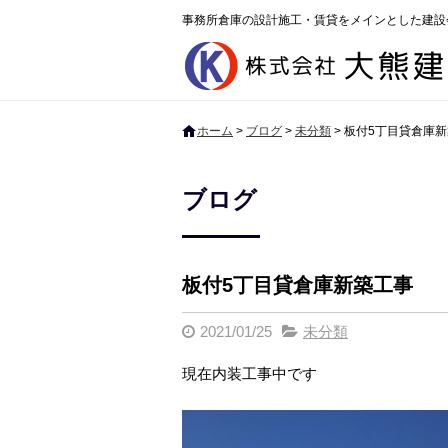
事務所倉庫の設計施工・賃貸をメインとした建設
ホーム
>
ブログ
>
未分類
>
板付5丁目貸倉庫
ブログ
板付5丁目貸倉庫新築工事
2021/01/25
未分類
現在内装工事中です