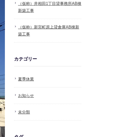
（仮称）井相田1丁目貸事務所AB棟
新築工事
（仮称）新宮町原上貸倉庫AB棟新
築工事
カテゴリー
夏季休業
お知らせ
未分類
タグ