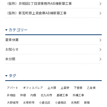
（仮称）井相田1丁目貸事務所AB棟新築工事
（仮称）新宮町原上貸倉庫AB棟新築工事
カテゴリー
夏季休業
お知らせ
未分類
タグ
アパート
オフィスパレア
上大隈
上富野
下曽根
乙金東
井相田
仲畑
内橋
北九州市
基礎工事
外構工事
大野城市
太宰府市
小倉北区
小倉南区
志免町
新築