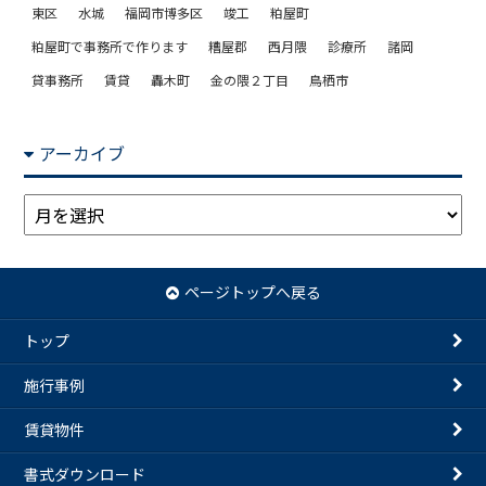
東区
水城
福岡市博多区
竣工
粕屋町
粕屋町で事務所で作ります
糟屋郡
西月隈
診療所
諸岡
貸事務所
賃貸
轟木町
金の隈２丁目
鳥栖市
アーカイブ
ア
ー
カ
イ
ページトップへ戻る
ブ
トップ
施行事例
賃貸物件
書式ダウンロード