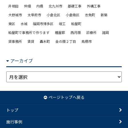
井相田
仲畑
内橋
北九州市
基礎工事
外構工事
大野城市
太宰府市
小倉北区
小倉南区
志免町
新築
東区
水城
福岡市博多区
竣工
粕屋町
粕屋町で事務所で作ります
糟屋郡
西月隈
診療所
諸岡
貸事務所
賃貸
轟木町
金の隈２丁目
鳥栖市
アーカイブ
ア
ー
カ
イ
ページトップへ戻る
ブ
トップ
施行事例