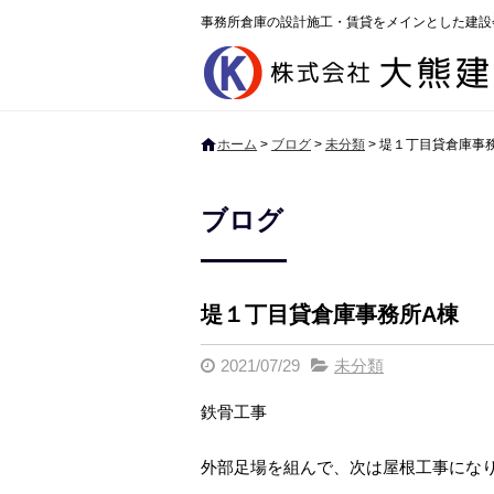
事務所倉庫の設計施工・賃貸をメインとした建設
ホーム
>
ブログ
>
未分類
>
堤１丁目貸倉庫事
ブログ
堤１丁目貸倉庫事務所A棟
2021/07/29
未分類
鉄骨工事
外部足場を組んで、次は屋根工事にな