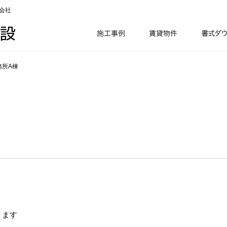
会社
務所A棟
ります