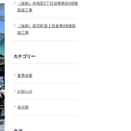
（仮称）井相田1丁目貸事務所AB棟
新築工事
（仮称）新宮町原上貸倉庫AB棟新
築工事
カテゴリー
夏季休業
お知らせ
未分類
タグ