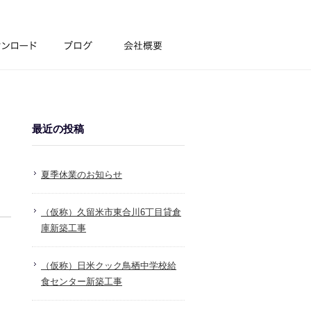
最近の投稿
夏季休業のお知らせ
（仮称）久留米市東合川6丁目貸倉
庫新築工事
（仮称）日米クック鳥栖中学校給
食センター新築工事