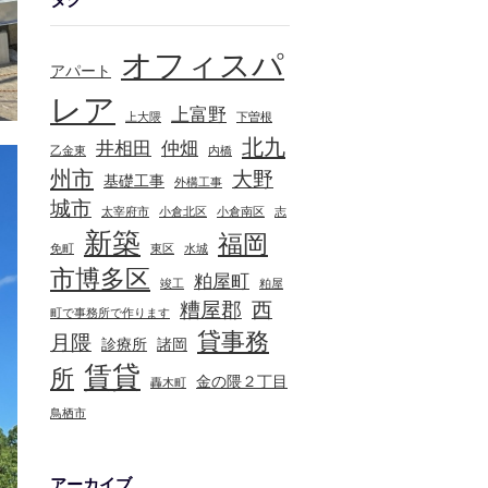
オフィスパ
アパート
レア
上富野
上大隈
下曽根
北九
井相田
仲畑
乙金東
内橋
州市
大野
基礎工事
外構工事
城市
太宰府市
小倉北区
小倉南区
志
新築
福岡
免町
東区
水城
市博多区
粕屋町
竣工
粕屋
糟屋郡
西
町で事務所で作ります
貸事務
月隈
診療所
諸岡
賃貸
所
金の隈２丁目
轟木町
鳥栖市
アーカイブ