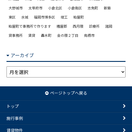
大野城市
太宰府市
小倉北区
小倉南区
志免町
新築
東区
水城
福岡市博多区
竣工
粕屋町
粕屋町で事務所で作ります
糟屋郡
西月隈
診療所
諸岡
貸事務所
賃貸
轟木町
金の隈２丁目
鳥栖市
アーカイブ
ア
ー
カ
イ
ページトップへ戻る
ブ
トップ
施行事例
賃貸物件