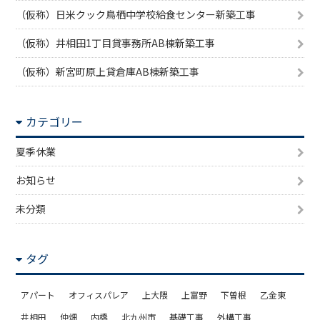
（仮称）日米クック鳥栖中学校給食センター新築工事
（仮称）井相田1丁目貸事務所AB棟新築工事
（仮称）新宮町原上貸倉庫AB棟新築工事
カテゴリー
夏季休業
お知らせ
未分類
タグ
アパート
オフィスパレア
上大隈
上富野
下曽根
乙金東
井相田
仲畑
内橋
北九州市
基礎工事
外構工事