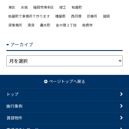
東区
水城
福岡市博多区
竣工
粕屋町
粕屋町で事務所で作ります
糟屋郡
西月隈
診療所
諸岡
貸事務所
賃貸
轟木町
金の隈２丁目
鳥栖市
アーカイブ
ア
ー
カ
イ
ページトップへ戻る
ブ
トップ
施行事例
賃貸物件