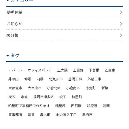
夏季休業
お知らせ
未分類
タグ
アパート
オフィスパレア
上大隈
上富野
下曽根
乙金東
井相田
仲畑
内橋
北九州市
基礎工事
外構工事
大野城市
太宰府市
小倉北区
小倉南区
志免町
新築
東区
水城
福岡市博多区
竣工
粕屋町
粕屋町で事務所で作ります
糟屋郡
西月隈
診療所
諸岡
貸事務所
賃貸
轟木町
金の隈２丁目
鳥栖市