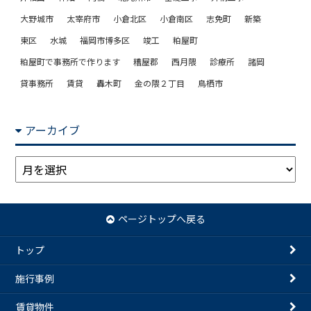
大野城市
太宰府市
小倉北区
小倉南区
志免町
新築
東区
水城
福岡市博多区
竣工
粕屋町
粕屋町で事務所で作ります
糟屋郡
西月隈
診療所
諸岡
貸事務所
賃貸
轟木町
金の隈２丁目
鳥栖市
アーカイブ
ア
ー
カ
イ
ページトップへ戻る
ブ
トップ
施行事例
賃貸物件