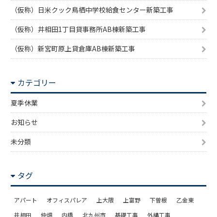
（仮称）日米クック鳥栖中学校給食センター新築工事
（仮称）井相田1丁目貸事務所AB棟新築工事
（仮称）新宮町原上貸倉庫AB棟新築工事
カテゴリー
夏季休業
お知らせ
未分類
タグ
アパート
オフィスパレア
上大隈
上富野
下曽根
乙金東
井相田
仲畑
内橋
北九州市
基礎工事
外構工事