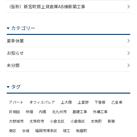
（仮称）新宮町原上貸倉庫AB棟新築工事
カテゴリー
夏季休業
お知らせ
未分類
タグ
アパート
オフィスパレア
上大隈
上富野
下曽根
乙金東
井相田
仲畑
内橋
北九州市
基礎工事
外構工事
大野城市
太宰府市
小倉北区
小倉南区
志免町
新築
東区
水城
福岡市博多区
竣工
粕屋町