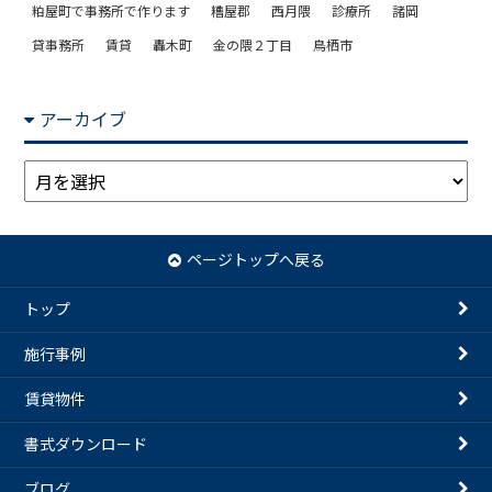
粕屋町で事務所で作ります
糟屋郡
西月隈
診療所
諸岡
貸事務所
賃貸
轟木町
金の隈２丁目
鳥栖市
アーカイブ
ア
ー
カ
イ
ページトップへ戻る
ブ
トップ
施行事例
賃貸物件
書式ダウンロード
ブログ