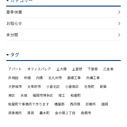
夏季休業
お知らせ
未分類
タグ
アパート
オフィスパレア
上大隈
上富野
下曽根
乙金東
井相田
仲畑
内橋
北九州市
基礎工事
外構工事
大野城市
太宰府市
小倉北区
小倉南区
志免町
新築
東区
水城
福岡市博多区
竣工
粕屋町
粕屋町で事務所で作ります
糟屋郡
西月隈
診療所
諸岡
貸事務所
賃貸
轟木町
金の隈２丁目
鳥栖市