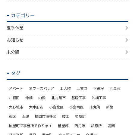
カテゴリー
夏季休業
お知らせ
未分類
タグ
アパート
オフィスパレア
上大隈
上富野
下曽根
乙金東
井相田
仲畑
内橋
北九州市
基礎工事
外構工事
大野城市
太宰府市
小倉北区
小倉南区
志免町
新築
東区
水城
福岡市博多区
竣工
粕屋町
粕屋町で事務所で作ります
糟屋郡
西月隈
診療所
諸岡
貸事務所
賃貸
轟木町
金の隈２丁目
鳥栖市