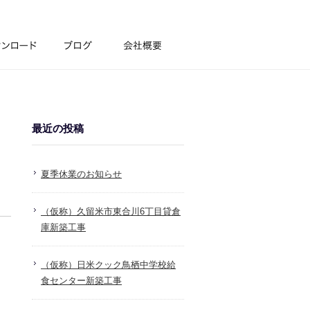
最近の投稿
夏季休業のお知らせ
（仮称）久留米市東合川6丁目貸倉
庫新築工事
（仮称）日米クック鳥栖中学校給
食センター新築工事