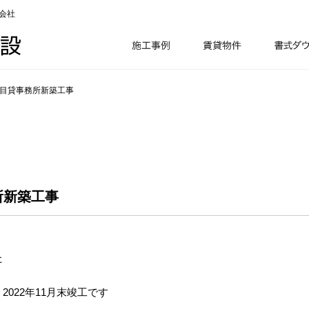
会社
丁目貸事務所新築工事
所新築工事
た
022年11月末竣工です