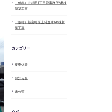
（仮称）井相田1丁目貸事務所AB棟
新築工事
（仮称）新宮町原上貸倉庫AB棟新
築工事
カテゴリー
夏季休業
お知らせ
未分類
タグ