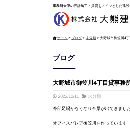
事務所倉庫の設計施工・賃貸をメインとした建設
ホーム
>
ブログ
>
未分類
>
大野城市御笠川4
ブログ
大野城市御笠川4丁目貸事務
2022/10/11
未分類
外部足場がなくなり全景が出てきまし
オフィスパレア御笠川を作っています 2