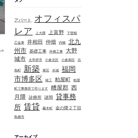
オフィスパ
アパート
レア
上富野
上大隈
下曽根
北九
井相田
仲畑
乙金東
内橋
州市
大野
基礎工事
外構工事
城市
太宰府市
小倉北区
小倉南区
志
新築
福岡
免町
東区
水城
市博多区
粕屋町
竣工
粕屋
糟屋郡
西
町で事務所で作ります
貸事務
月隈
診療所
諸岡
賃貸
所
金の隈２丁目
轟木町
鳥栖市
アーカイブ