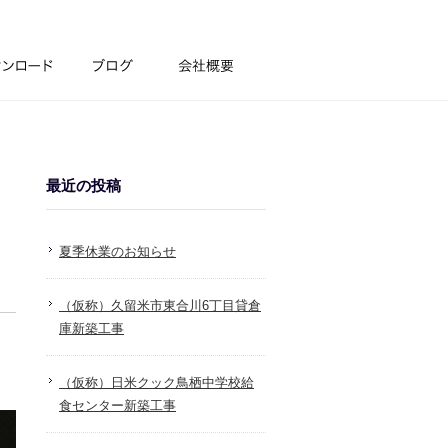
最近の投稿
夏季休業のお知らせ
（仮称）久留米市東合川6丁目貸倉
庫新築工事
（仮称）日米クック鳥栖中学校給
食センター新築工事