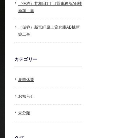
（仮称）井相田1丁目貸事務所AB棟
新築工事
（仮称）新宮町原上貸倉庫AB棟新
築工事
カテゴリー
夏季休業
お知らせ
未分類
タグ