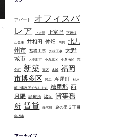
オフィスパ
アパート
レア
上富野
上大隈
下曽根
北九
井相田
仲畑
乙金東
内橋
州市
大野
基礎工事
外構工事
城市
太宰府市
小倉北区
小倉南区
志
新築
福岡
免町
東区
水城
市博多区
粕屋町
竣工
粕屋
糟屋郡
西
町で事務所で作ります
貸事務
月隈
診療所
諸岡
賃貸
所
金の隈２丁目
轟木町
鳥栖市
アーカイブ