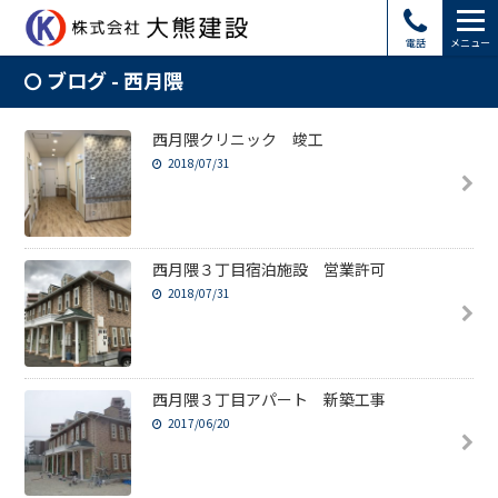
電話
メニュー
ブログ - 西月隈
西月隈クリニック 竣工
2018/07/31
西月隈３丁目宿泊施設 営業許可
2018/07/31
西月隈３丁目アパート 新築工事
2017/06/20