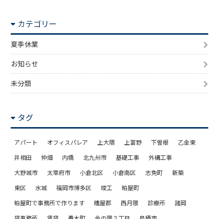
カテゴリー
夏季休業
お知らせ
未分類
タグ
アパート
オフィスパレア
上大隈
上富野
下曽根
乙金東
井相田
仲畑
内橋
北九州市
基礎工事
外構工事
大野城市
太宰府市
小倉北区
小倉南区
志免町
新築
東区
水城
福岡市博多区
竣工
粕屋町
粕屋町で事務所で作ります
糟屋郡
西月隈
診療所
諸岡
貸事務所
賃貸
轟木町
金の隈２丁目
鳥栖市