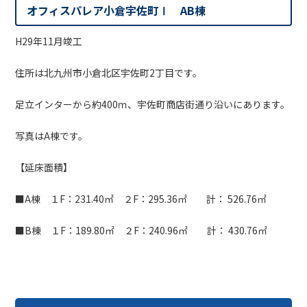
オフィスパレア小倉宇佐町Ⅰ AB棟
H29年11月竣工
住所は北九州市小倉北区宇佐町2丁目です。
足立インターから約400ｍ、宇佐町商店街通り沿いにあります。
写真はA棟です。
【延床面積】
■A棟 １F：231.40㎡ ２F：295.36㎡ 計： 526.76㎡
■B棟 １F：189.80㎡ ２F：240.96㎡ 計： 430.76㎡