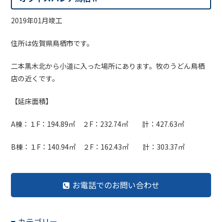
2019年01月竣工
住所は佐賀県鳥栖市です。
二本黒木北から小道に入った場所にあります。牧のうどん鳥栖
店の近くです。
【延床面積】
A棟：１F：194.89㎡ ２F：232.74㎡ 計：427.63㎡
B棟：１F：140.94㎡ ２F：162.43㎡ 計：303.37㎡
お電話でのお問い合わせ
カテゴリー