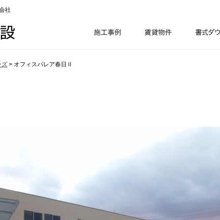
会社
ーズ
>
オフィスパレア春日Ⅱ