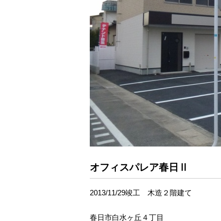
オフィスパレア春日Ⅱ
2013/11/29竣工 木造２階建て
春日市白水ヶ丘４丁目