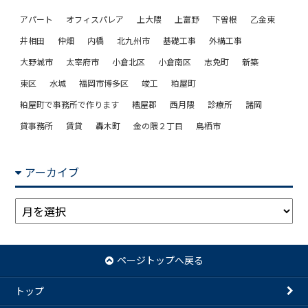
アパート
オフィスパレア
上大隈
上富野
下曽根
乙金東
井相田
仲畑
内橋
北九州市
基礎工事
外構工事
大野城市
太宰府市
小倉北区
小倉南区
志免町
新築
東区
水城
福岡市博多区
竣工
粕屋町
粕屋町で事務所で作ります
糟屋郡
西月隈
診療所
諸岡
貸事務所
賃貸
轟木町
金の隈２丁目
鳥栖市
アーカイブ
ア
ー
カ
イ
ページトップへ戻る
ブ
トップ