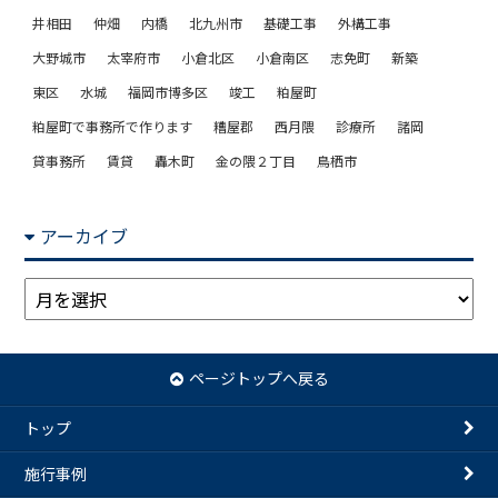
井相田
仲畑
内橋
北九州市
基礎工事
外構工事
大野城市
太宰府市
小倉北区
小倉南区
志免町
新築
東区
水城
福岡市博多区
竣工
粕屋町
粕屋町で事務所で作ります
糟屋郡
西月隈
診療所
諸岡
貸事務所
賃貸
轟木町
金の隈２丁目
鳥栖市
アーカイブ
ア
ー
カ
イ
ページトップへ戻る
ブ
トップ
施行事例