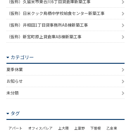
（仮称）久留米市東合川6丁目貸倉庫新築工事
（仮称）日米クック鳥栖中学校給食センター新築工事
（仮称）井相田1丁目貸事務所AB棟新築工事
（仮称）新宮町原上貸倉庫AB棟新築工事
カテゴリー
夏季休業
お知らせ
未分類
タグ
アパート
オフィスパレア
上大隈
上富野
下曽根
乙金東