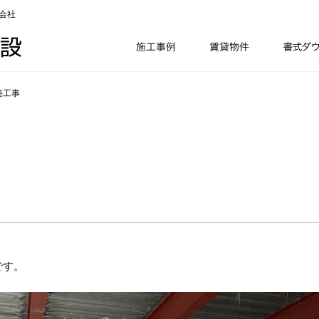
会社
築工事
です。