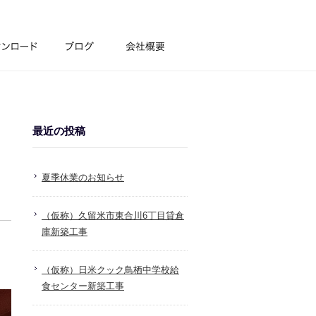
最近の投稿
夏季休業のお知らせ
（仮称）久留米市東合川6丁目貸倉
庫新築工事
（仮称）日米クック鳥栖中学校給
食センター新築工事