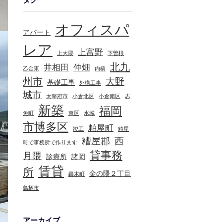
オフィスパ
アパート
レア
上富野
上大隈
下曽根
北九
井相田
仲畑
乙金東
内橋
州市
大野
基礎工事
外構工事
城市
太宰府市
小倉北区
小倉南区
志
新築
福岡
免町
東区
水城
市博多区
粕屋町
竣工
粕屋
糟屋郡
西
町で事務所で作ります
貸事務
月隈
診療所
諸岡
賃貸
所
金の隈２丁目
轟木町
鳥栖市
アーカイブ