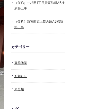
（仮称）井相田1丁目貸事務所AB棟
新築工事
（仮称）新宮町原上貸倉庫AB棟新
築工事
カテゴリー
夏季休業
お知らせ
未分類
タグ