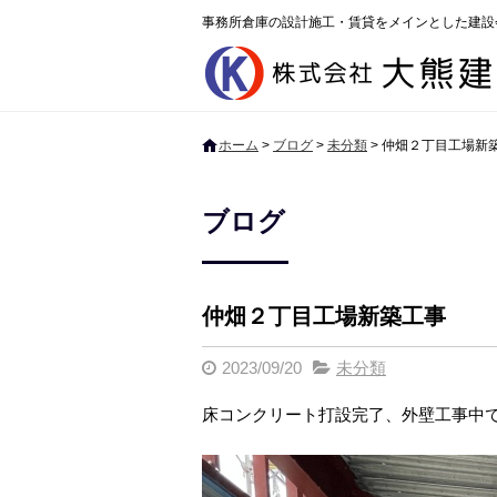
事務所倉庫の設計施工・賃貸をメインとした建設
ホーム
>
ブログ
>
未分類
>
仲畑２丁目工場新
ブログ
仲畑２丁目工場新築工事
2023/09/20
未分類
床コンクリート打設完了、外壁工事中