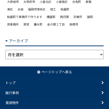
大野城市
太宰府市
小倉北区
小倉南区
志免町
新築
東区
水城
福岡市博多区
竣工
粕屋町
粕屋町で事務所で作ります
糟屋郡
西月隈
診療所
諸岡
貸事務所
賃貸
轟木町
金の隈２丁目
鳥栖市
アーカイブ
ア
ー
カ
イ
ページトップへ戻る
ブ
トップ
施行事例
賃貸物件