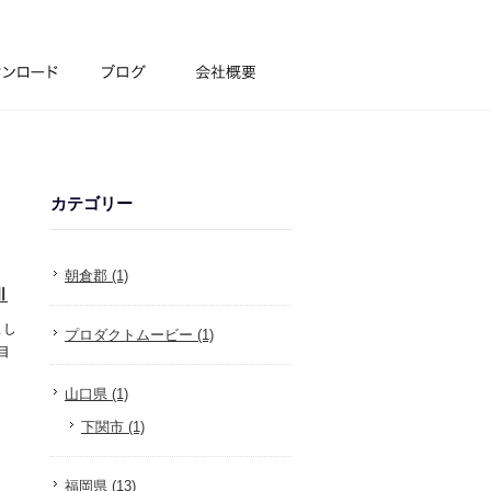
カテゴリー
朝倉郡 (1)
Ⅲ
まし
プロダクトムービー (1)
目
山口県 (1)
下関市 (1)
福岡県 (13)