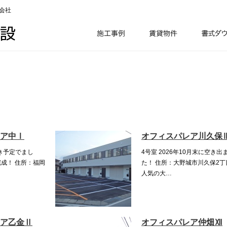
会社
ア中Ⅰ
オフィスパレア川久保
空き予定でまし
4号室 2026年10月末に空き出
月完成！ 住所：福岡
た！ 住所：大野城市川久保2丁
人気の大…
ア乙金Ⅱ
オフィスパレア仲畑Ⅻ